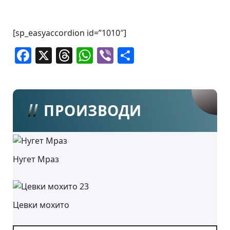
[sp_easyaccordion id=”1010″]
Facebook
X
Threads
WhatsApp
Viber
Share
ПРОИЗВОДИ
Нугет Мраз
Цевки мохито