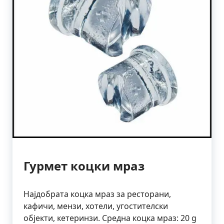
Гурмет коцки мраз
Најдобрата коцка мраз за ресторани,
кафичи, мензи, хотели, угостителски
објекти, кетеринзи. Средна коцка мраз: 20 g