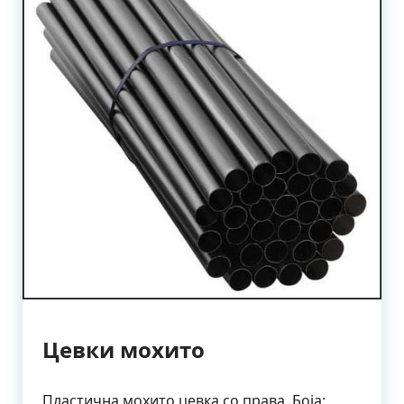
Цевки мохито
Пластична мохито цевка со права. Боја: