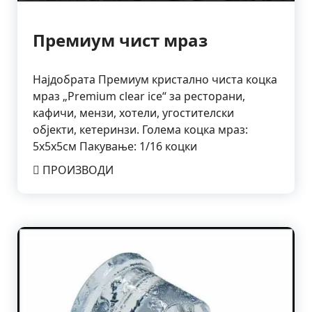
Премиум чист мраз
Најдобрата Премиум кристално чиста коцка
мраз „Premium clear ice“ за ресторани,
кафичи, мензи, хотели, угостителски
објекти, кетеринзи. Голема коцка мраз:
5х5х5см Пакување: 1/16 коцки
ПРОИЗВОДИ