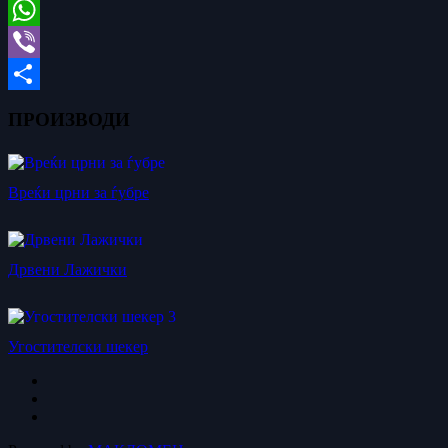
Threads
WhatsApp
Viber
Share
ПРОИЗВОДИ
Вреќи црни за ѓубре
Дрвени Лажички
Угостителски шекер