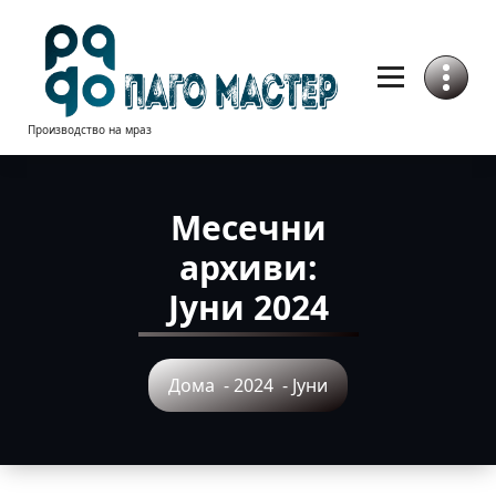
Skip
to
Content
Производство на мраз
Месечни
архиви:
Јуни 2024
Дома
-
2024
-
Јуни