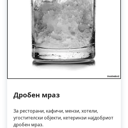
Дробен мраз
За ресторани, кафичи, мензи, хотели,
угостителски објекти, кетеринзи најдобриот
дробен мраз.