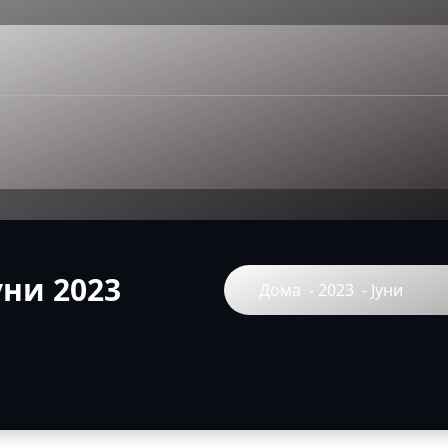
уни 2023
Дома
-
2023
-
Јуни