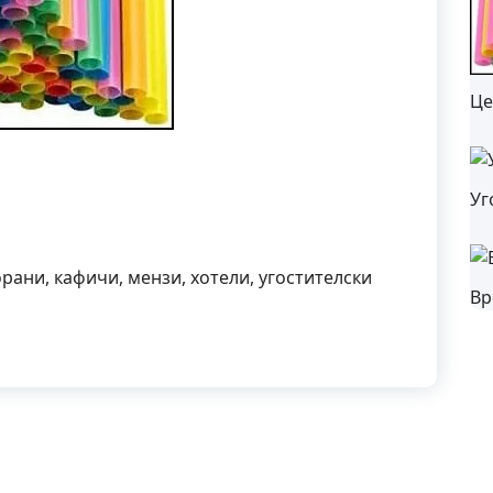
Це
Уг
рани, кафичи, мензи, хотели, угостителски
Вр