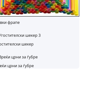
вки фрапе
остителски шекер
еќи црни за ѓубре